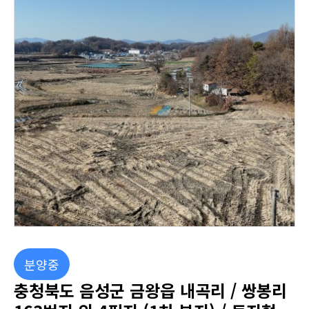
분양중
충청북도 음성군 금왕읍 내곡리 / 쌍봉리