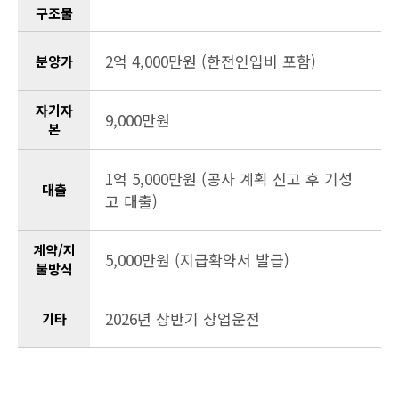
구조물
2억 4,000만원 (한전인입비 포함)
분양가
자기자
9,000만원
본
1억 5,000만원 (공사 계획 신고 후 기성
대출
고 대출)
계약/지
5,000만원 (지급확약서 발급)
불방식
2026년 상반기 상업운전
기타