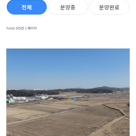
전체
분양중
분양완료
Total 305건
1 페이지