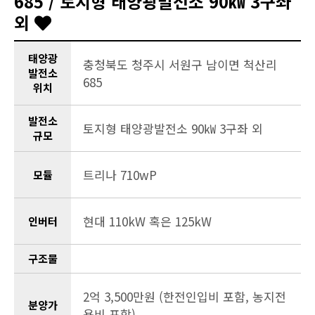
685 / 토지형 태양광발전소 90㎾ 3구좌
외
태양광
충청북도 청주시 서원구 남이면 척산리
발전소
685
위치
발전소
토지형 태양광발전소 90㎾ 3구좌 외
규모
트리나 710wP
모듈
현대 110kW 혹은 125kW
인버터
구조물
2억 3,500만원 (한전인입비 포함, 농지전
분양가
용비 포함)