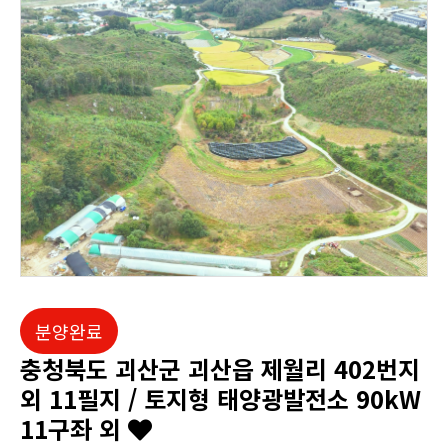
분양완료
충청북도 괴산군 괴산읍 제월리 402번지
외 11필지 / 토지형 태양광발전소 90kW
11구좌 외