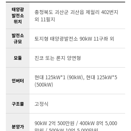
태양광
충청북도 괴산군 괴산읍 제월리 402번지
발전소
외 11필지
위치
발전소
토지형 태양광발전소 90kW 11구좌 외
규모
진코 또는 론지 양면형
모듈
현대 125kW*1 (90kW), 현대 125kW*5
인버터
(500kW)
고정식
구조물
90kW 2억 500만원 / 400kW 8억 5,000
분양가
만원 / 500kW 10억 5,000만원