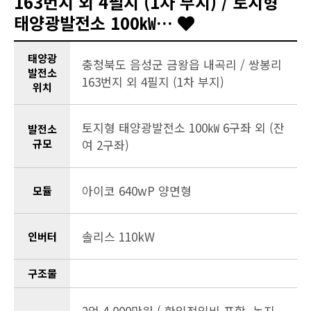
163번지 외 4필지 (1차 부지) / 토지형
태양광발전소 100㎾…
태양광
충청북도 음성군 금왕읍 내곡리 / 쌍봉리
발전소
163번지 외 4필지 (1차 부지)
위치
토지형 태양광발전소 100㎾ 6구좌 외 (잔
발전소
규모
여 2구좌)
아이코 640wP 양면형
모듈
솔리스 110kW
인버터
구조물
2억 4,000만원 ( 한입전입비 포함, 농지