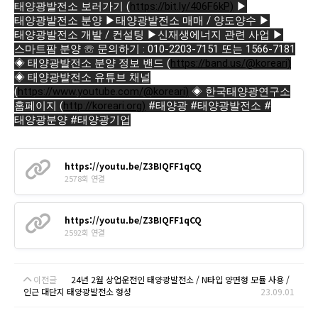
태양광발전소 보러가기 (
https://bit.ly/406F6kP)
▶
태양광발전소 분양 ▶태양광발전소 매매 / 양도양수 ▶
태양광발전소 개발 / 컨설팅 ▶신재생에너지 관련 사업 ▶
스마트팜 분양 ☏ 문의하기 : 010-2203-7151 또는 1566-7181
◈ 태양광발전소 분양 정보 밴드 (
https://band.us/@koreari)
◈ 태양광발전소 유튜브 채널
(
https://www.youtube.com/@koreari)
◈ 한국태양광연구소
홈페이지 (
http://koreari.org)
#태양광
#태양광발전소
#
태양광분양
#태양광기업
https://youtu.be/Z3BIQFF1qCQ
2578회 연결
https://youtu.be/Z3BIQFF1qCQ
2592회 연결
이전글
24년 2월 상업운전인 태양광발전소 / N타입 양면형 모듈 사용 /
인근 대단지 태양광발전소 형성
23.09.01