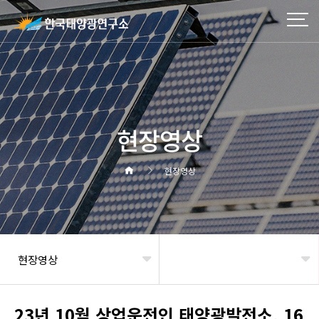
현장영상
현장영상
현장영상
헤더설정
23년 10월 상업운전인 태양광발전소, 16