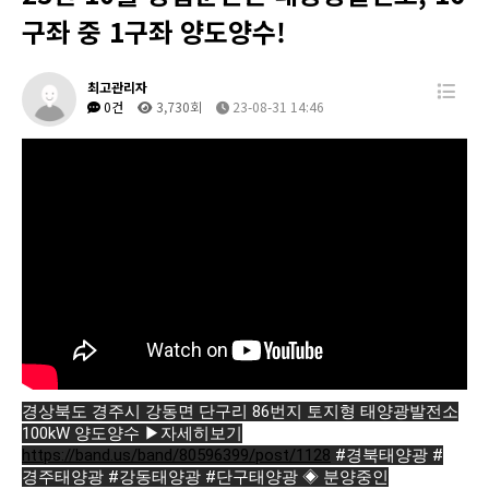
구좌 중 1구좌 양도양수!
최고관리자
0건
3,730회
23-08-31 14:46
경상북도 경주시 강동면 단구리 86번지 토지형 태양광발전소
100kW 양도양수 ▶자세히보기
https://band.us/band/80596399/post/1128
#경북태양광
#
경주태양광
#강동태양광
#단구태양광
◈ 분양중인