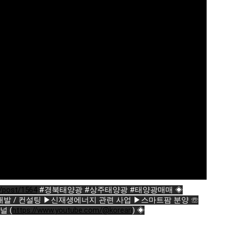
9/post/1564
#경북태양광
#상주태양광
#태양광매매
◈
발 / 컨설팅 ▶신재생에너지 관련 사업 ▶스마트팜 분양 ☏
 (
https://www.youtube.com/@koreari
) ◈