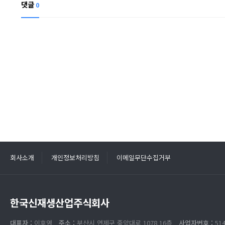
댓글
0
회사소개
개인정보처리방침
이메일무단수집거부
한국신재생산업주식회사
대표자 :
이호영
주소 :
부산시 연제구 중앙대로 1078 16층
사업자번호 :
514