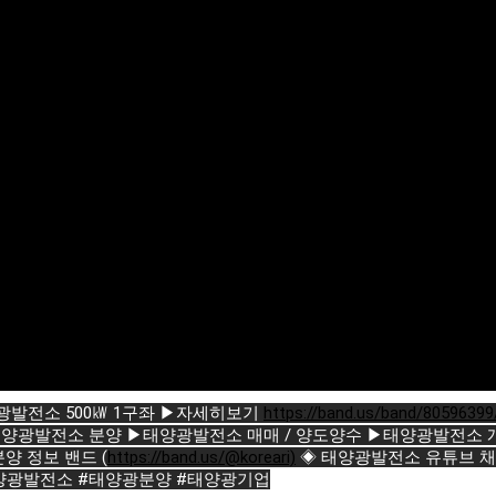
광발전소 500㎾ 1구좌 ▶자세히보기
https://band.us/band/8059639
양광발전소 분양 ▶태양광발전소 매매 / 양도양수 ▶태양광발전소 개
 분양 정보 밴드 (
https://band.us/@koreari)
◈ 태양광발전소 유튜브 채널
양광발전소
#태양광분양
#태양광기업