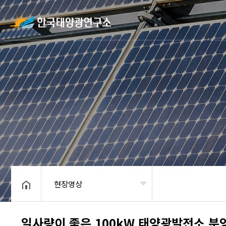
현장영상
헤더설정
일사량이 좋은 100kW 태양광발전소 분양,