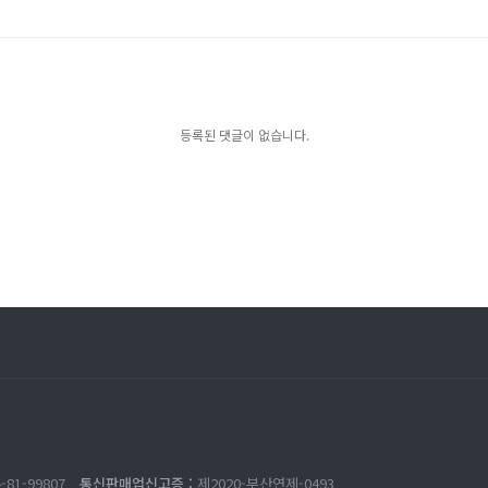
등록된 댓글이 없습니다.
-81-99807
통신판매업신고증 :
제2020-부산연제-0493