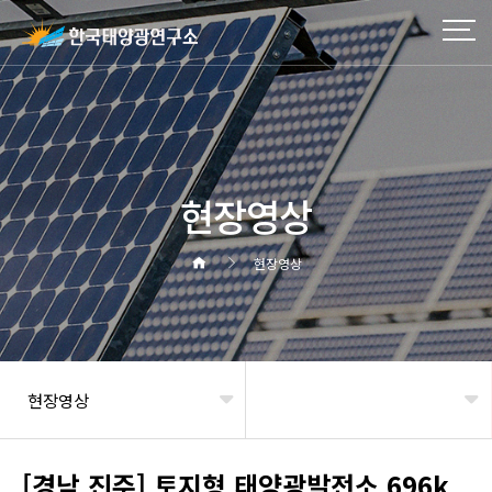
현장영상
현장영상
현장영상
헤더설정
[경남 진주] 토지형 태양광발전소 696k