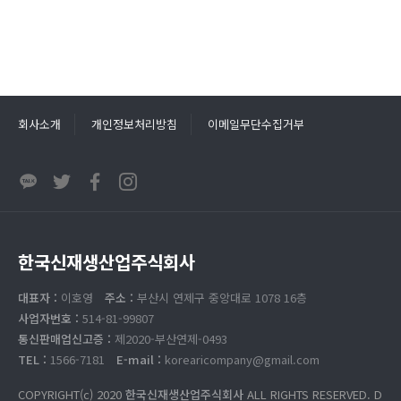
회사소개
개인정보처리방침
이메일무단수집거부
한국신재생산업주식회사
대표자 :
이호영
주소 :
부산시 연제구 중앙대로 1078 16층
사업자번호 :
514-81-99807
통신판매업신고증 :
제2020-부산연제-0493
TEL :
1566-7181
E-mail :
korearicompany@gmail.com
COPYRIGHT(c) 2020
한국신재생산업주식회사
ALL RIGHTS RESERVED.
D