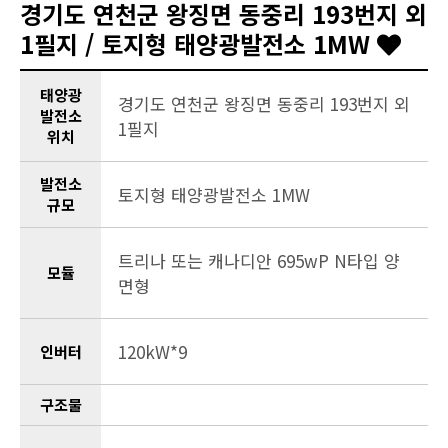
경기도 연천군 왕징면 동중리 193번지 외
1필지 / 토지형 태양광발전소 1MW
태양광
경기도 연천군 왕징면 동중리 193번지 외
발전소
1필지
위치
발전소
토지형 태양광발전소 1MW
규모
트리나 또는 캐나디안 695wP N타입 양
모듈
면형
120kW*9
인버터
구조물