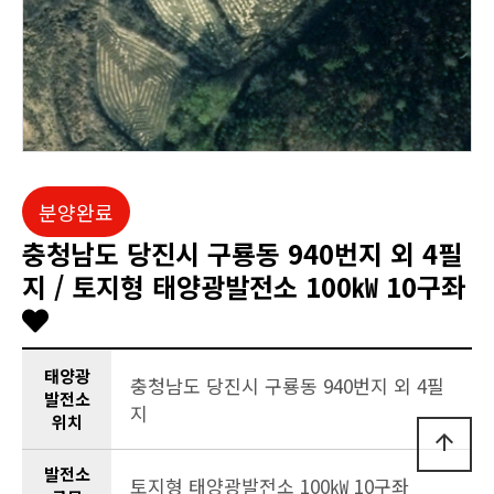
분양완료
충청남도 당진시 구룡동 940번지 외 4필
지 / 토지형 태양광발전소 100㎾ 10구좌
태양광
충청남도 당진시 구룡동 940번지 외 4필
발전소
지
위치
arrow_upward
발전소
토지형 태양광발전소 100㎾ 10구좌