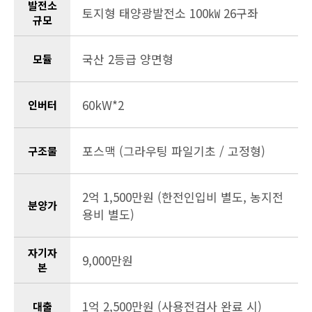
발전소
토지형 태양광발전소 100㎾ 26구좌
규모
국산 2등급 양면형
모듈
60kW*2
인버터
포스맥 (그라우팅 파일기초 / 고정형)
구조물
2억 1,500만원 (한전인입비 별도, 농지전
분양가
용비 별도)
자기자
9,000만원
본
1억 2,500만원 (사용전검사 완료 시)
대출