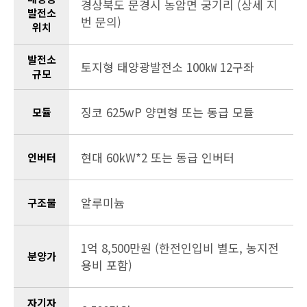
경상북도 문경시 농암면 궁기리 (상세 지
발전소
번 문의)
위치
발전소
토지형 태양광발전소 100㎾ 12구좌
규모
징코 625wP 양면형 또는 동급 모듈
모듈
현대 60kW*2 또는 동급 인버터
인버터
알루미늄
구조물
1억 8,500만원 (한전인입비 별도, 농지전
분양가
용비 포함)
자기자