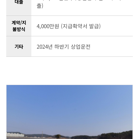
대출
출)
계약/지
4,000만원 (지급확약서 발급)
불방식
2024년 하반기 상업운전
기타