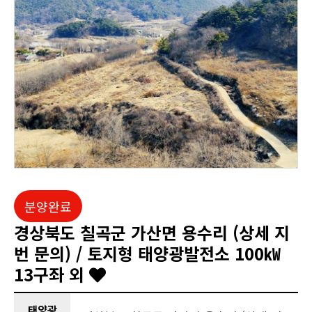
분양완료
경상북도 칠곡군 가산면 용수리 (상세 지
번 문의) / 토지형 태양광발전소 100㎾
13구좌 외
태양광