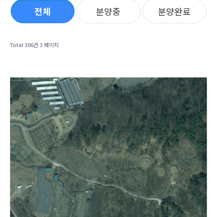
전체
분양중
분양완료
Total 306건
3 페이지