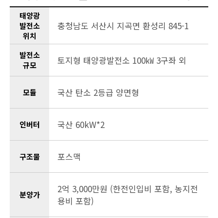
태양광
충청남도 서산시 지곡면 환성리 845-1
발전소
위치
발전소
토지형 태양광발전소 100㎾ 3구좌 외
규모
국산 탄소 2등급 양면형
모듈
국산 60kW*2
인버터
포스맥
구조물
2억 3,000만원 (한전인입비 포함, 농지전
분양가
용비 포함)