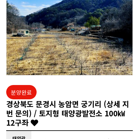
분양완료
경상북도 문경시 농암면 궁기리 (상세 지
번 문의) / 토지형 태양광발전소 100㎾
12구좌
태양광