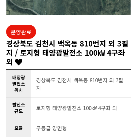
분양완료
경상북도 김천시 백옥동 810번지 외 3필
지 / 토지형 태양광발전소 100㎾ 4구좌
외
태양광
경상북도 김천시 백옥동 810번지 외 3필
발전소
지
위치
발전소
토지형 태양광발전소 100㎾ 4구좌 외
규모
무등급 양면형
모듈