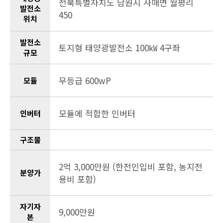
전북특별자치도 남원시 사매면 월평리
발전소
450
위치
발전소
토지형 태양광발전소 100㎾ 4구좌
규모
무등급 600wP
모듈
모듈에 적합한 인버터
인버터
구조물
2억 3,000만원 (한전인입비 포함, 농지전
분양가
용비 포함)
자기자
9,000만원
본