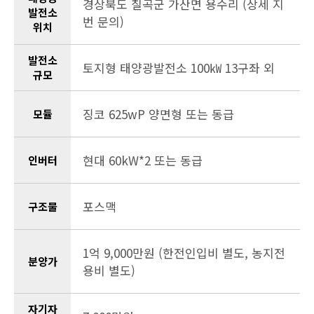
경상북도 칠곡군 가산면 용수리 (상세 지
발전소
번 문의)
위치
발전소
토지형 태양광발전소 100㎾ 13구좌 외
규모
징코 625wP 양면형 또는 동급
모듈
현대 60kW*2 또는 동급
인버터
포스맥
구조물
1억 9,000만원 (한전인입비 별도, 농지전
분양가
용비 별도)
자기자