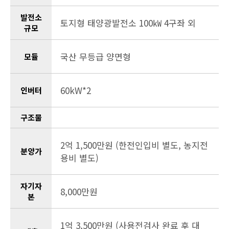
발전소
토지형 태양광발전소 100㎾ 4구좌 외
규모
국산 무등급 양면형
모듈
60kW*2
인버터
구조물
2억 1,500만원 (한전인입비 별도, 농지전
분양가
용비 별도)
자기자
8,000만원
본
1억 3,500만원 (사용전검사 완료 후 대