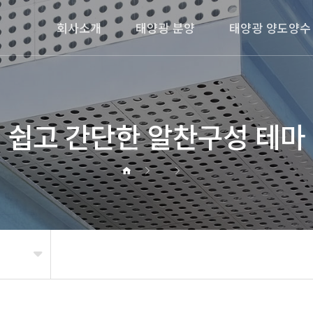
회사소개
태양광 분양
태양광 양도양수
쉽고 간단한 알찬구성 테마