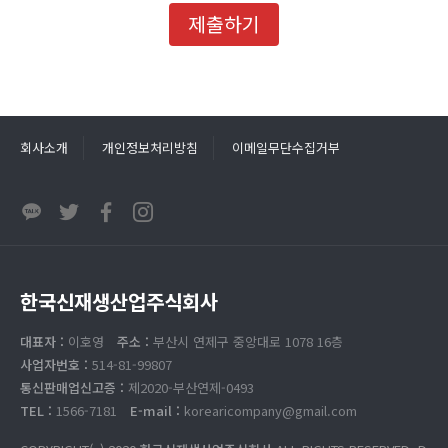
제공하기 위해 이용자의 자의에 의한 추가 정보를 수집합니
제출하기
다.
▶ 개인정보의 보유기간 및 이용기간
원칙적으로, 개인정보 수집 및 이용목적이 달성 달성되거나
회사소개
개인정보처리방침
이메일무단수집거부
이벤트 참여시 이벤트 페이지에 별도 명시한 수집 동의 받은
날로부터 동의 받은 기간이 만료된 후에는 해당 정보를 지체
없이 파기합니다.
단, 관계법령의 규정에 의하여 보존할 필요가 있는 경우 한국
신재생산업은 아래와 같이 관계법령에서 정한 일정한 기간
동안 고객정보를 보관합니다.
한국신재생산업주식회사
보존 항목 : 서비스 이용기록, 접속 IP 정보
대표자 :
이호영
주소 :
부산시 연제구 중앙대로 1078 16층
보존 근거 : 정보통신망 이용 촉진 및 정보보호 등에 관한 법
사업자번호 :
514-81-99807
률
통신판매업신고증 :
제2020-부산연제-0493
보존 기간 : 6개월
TEL :
1566-7181
E-mail :
korearicompany@gmail.com
소비자의 불만 또는 분쟁처리에 관한 기록 : 3년 (전자상거래
등에서의 소비자보호에 관한 법률)